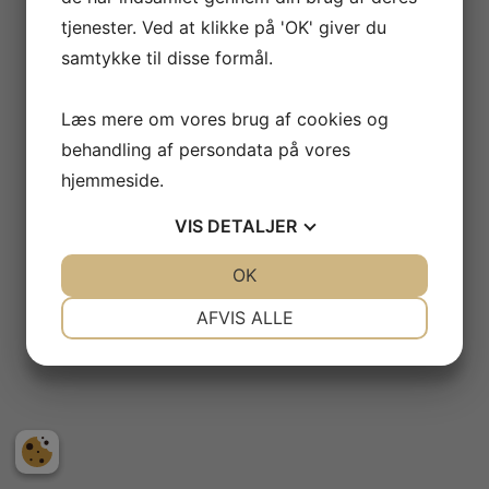
tjenester. Ved at klikke på 'OK' giver du
samtykke til disse formål.
Læs mere om vores brug af cookies og
behandling af persondata på vores
hjemmeside.
VIS
DETALJER
JA
NEJ
OK
JA
NEJ
NØDVENDIGE
PRÆFERENCER
AFVIS ALLE
JA
NEJ
JA
NEJ
MARKETING
STATISTIK