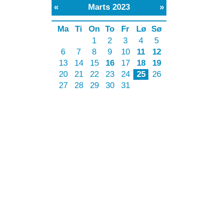
s 2023
»
To
Fr
Lø
Sø
2
3
4
5
9
10
11
12
16
17
18
19
23
24
25
26
30
31