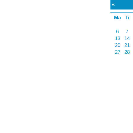
«
Marts 2023
»
Ma
Ti
On
To
Fr
Lø
Sø
1
2
3
4
5
6
7
8
9
10
11
12
13
14
15
16
17
18
19
20
21
22
23
24
25
26
27
28
29
30
31