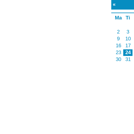
«
Maj 2022
»
Ma
Ti
On
To
Fr
Lø
Sø
1
2
3
4
5
6
7
8
9
10
11
12
13
14
15
16
17
18
19
20
21
22
23
24
25
26
27
28
29
30
31