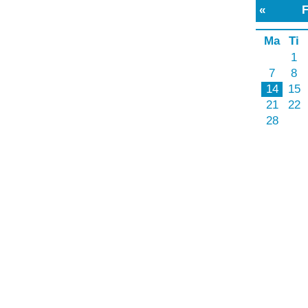
«
Februar 2022
»
Ma
Ti
On
To
Fr
Lø
Sø
1
2
3
4
5
6
7
8
9
10
11
12
13
14
15
16
17
18
19
20
21
22
23
24
25
26
27
28